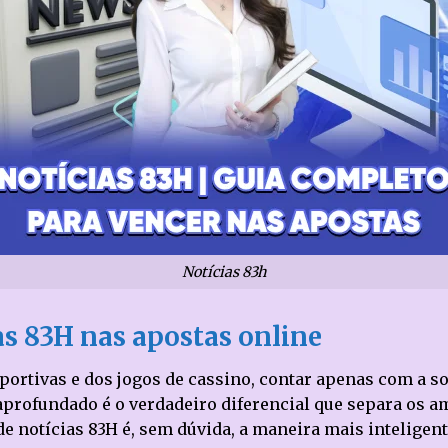
Notícias 83h
as 83H nas apostas online
ortivas e dos jogos de cassino, contar apenas com a sor
aprofundado é o verdadeiro diferencial que separa os 
e notícias 83H é, sem dúvida, a maneira mais inteligent