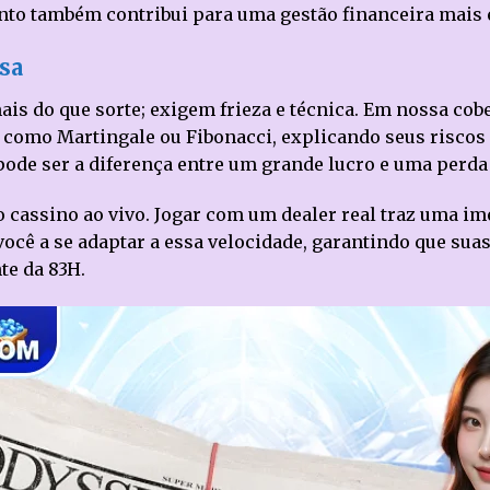
nto também contribui para uma gestão financeira mais e
sa
is do que sorte; exigem frieza e técnica. Em nossa cobe
 como Martingale ou Fibonacci, explicando seus riscos
pode ser a diferença entre um grande lucro e uma perda
 cassino ao vivo. Jogar com um dealer real traz uma i
você a se adaptar a essa velocidade, garantindo que su
te da 83H.