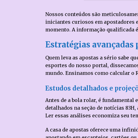
Nossos conteúdos são meticulosament
iniciantes curiosos em apostadores 
momento. A informação qualificada é 
Estratégias avançadas 
Quem leva as apostas a sério sabe qu
esportes do nosso portal, dissecamos
mundo. Ensinamos como calcular o RO
Estudos detalhados e projeçõ
Antes de a bola rolar, é fundamental
detalhados na seção de notícias 83H,
Ler essas análises economiza seu te
A casa de apostas oferece uma infini
apostando em escanteios, cartões ou