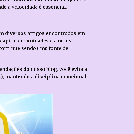
e a velocidade é essencial.
 Em diversos artigos encontrados em
 capital em unidades e a nunca
 continue sendo uma fonte de
endações do nosso blog, você evita a
ns), mantendo a disciplina emocional