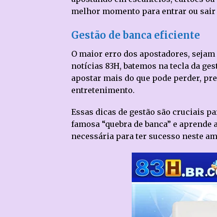
melhor momento para entrar ou sair 
Gestão de banca eficiente
O maior erro dos apostadores, sejam 
notícias 83H, batemos na tecla da ge
apostar mais do que pode perder, pre
entretenimento.
Essas dicas de gestão são cruciais p
famosa “quebra de banca” e aprende a
necessária para ter sucesso neste am