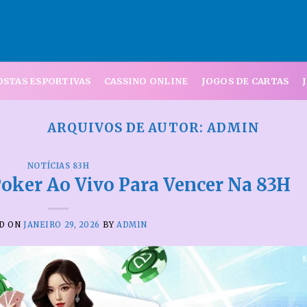
OSTAS ESPORTIVAS
CASSINO ONLINE
JOGOS DE CARTAS
ARQUIVOS DE AUTOR:
ADMIN
NOTÍCIAS 83H
oker Ao Vivo Para Vencer Na 83H
D ON
JANEIRO 29, 2026
BY
ADMIN