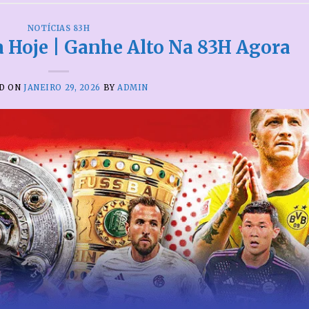
NOTÍCIAS 83H
 Hoje | Ganhe Alto Na 83H Agora
D ON
JANEIRO 29, 2026
BY
ADMIN