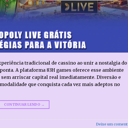
periência tradicional de cassino ao unir a nostalgia do
 ponta. A plataforma 83H games oferece esse ambiente
 sem arriscar capital real imediatamente. Diversão e
modalidade que conquista cada vez mais adeptos no
CONTINUAR LENDO
→
Deixe um coment