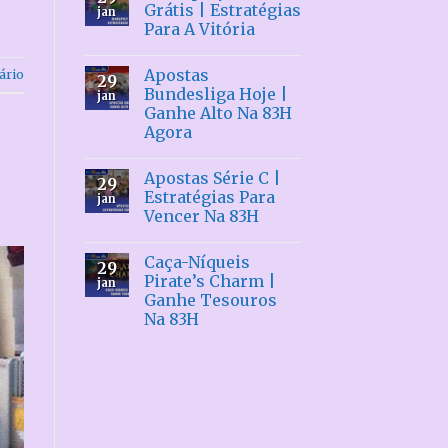
Guia
Grátis | Estratégias
jan
Completo
Para A Vitória
De
Poker
Nenhum
Ao
comentário
Vivo
Apostas
ário
em
29
Para
Monopoly
Bundesliga Hoje |
Vencer
jan
Live
Na
Ganhe Alto Na 83H
Grátis
83H
|
Agora
Estratégias
Para
Nenhum
A
comentário
Apostas Série C |
em
Vitória
29
Apostas
Estratégias Para
jan
Bundesliga
Vencer Na 83H
Hoje
|
Nenhum
Ganhe
comentário
Alto
Caça-Níqueis
em
29
Na
Apostas
Pirate’s Charm |
83H
jan
Série
Agora
Ganhe Tesouros
C
|
Na 83H
Estratégias
Para
Nenhum
Vencer
comentário
em
Na
Caça-
83H
Níqueis
Pirate’s
Charm
|
Ganhe