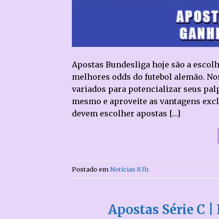
Apostas Bundesliga hoje são a escol
melhores odds do futebol alemão. No
variados para potencializar seus pal
mesmo e aproveite as vantagens excl
devem escolher apostas […]
Postado em
Notícias 83h
Apostas Série C |