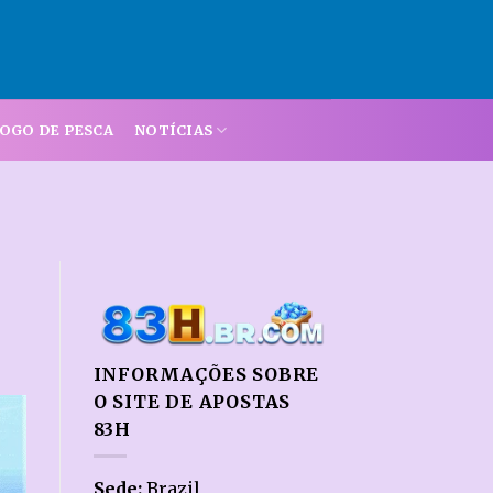
JOGO DE PESCA
NOTÍCIAS
INFORMAÇÕES SOBRE
O SITE DE APOSTAS
83H
Sede:
Brazil