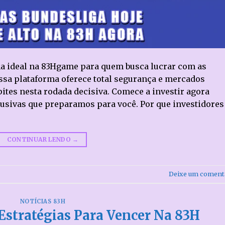
ha ideal na 83Hgame para quem busca lucrar com as
ssa plataforma oferece total segurança e mercados
pites nesta rodada decisiva. Comece a investir agora
usivas que preparamos para você. Por que investidores
CONTINUAR LENDO
→
Deixe um coment
NOTÍCIAS 83H
 Estratégias Para Vencer Na 83H