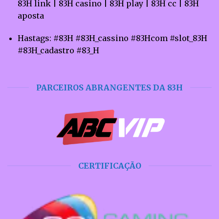
83H link | 83H casino | 83H play | 83H cc | 83H
aposta
Hastags:
#83H #83H_cassino #83Hcom #slot_83H
#83H_cadastro #83_H
PARCEIROS ABRANGENTES DA 83H
CERTIFICAÇÃO