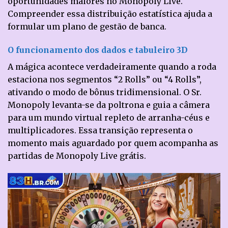
oportunidades maiores no Monopoly Live.
Compreender essa distribuição estatística ajuda a
formular um plano de gestão de banca.
O funcionamento dos dados e tabuleiro 3D
A mágica acontece verdadeiramente quando a roda
estaciona nos segmentos “2 Rolls” ou “4 Rolls”,
ativando o modo de bônus tridimensional. O Sr.
Monopoly levanta-se da poltrona e guia a câmera
para um mundo virtual repleto de arranha-céus e
multiplicadores. Essa transição representa o
momento mais aguardado por quem acompanha as
partidas de Monopoly Live grátis.