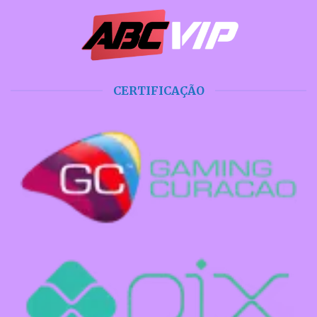
CERTIFICAÇÃO