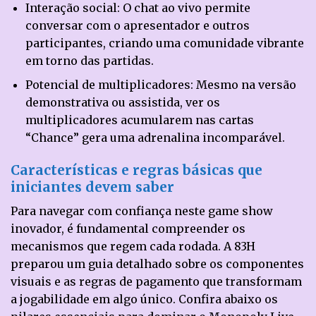
Interação social: O chat ao vivo permite
conversar com o apresentador e outros
participantes, criando uma comunidade vibrante
em torno das partidas.
Potencial de multiplicadores: Mesmo na versão
demonstrativa ou assistida, ver os
multiplicadores acumularem nas cartas
“Chance” gera uma adrenalina incomparável.
Características e regras básicas que
iniciantes devem saber
Para navegar com confiança neste game show
inovador, é fundamental compreender os
mecanismos que regem cada rodada. A 83H
preparou um guia detalhado sobre os componentes
visuais e as regras de pagamento que transformam
a jogabilidade em algo único. Confira abaixo os