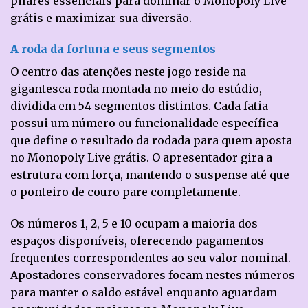
pilares essenciais para dominar o Monopoly Live
grátis e maximizar sua diversão.
A roda da fortuna e seus segmentos
O centro das atenções neste jogo reside na
gigantesca roda montada no meio do estúdio,
dividida em 54 segmentos distintos. Cada fatia
possui um número ou funcionalidade específica
que define o resultado da rodada para quem aposta
no Monopoly Live grátis. O apresentador gira a
estrutura com força, mantendo o suspense até que
o ponteiro de couro pare completamente.
Os números 1, 2, 5 e 10 ocupam a maioria dos
espaços disponíveis, oferecendo pagamentos
frequentes correspondentes ao seu valor nominal.
Apostadores conservadores focam nestes números
para manter o saldo estável enquanto aguardam