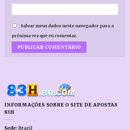
Salvar meus dados neste navegador para a
próxima vez que eu comentar.
INFORMAÇÕES SOBRE O SITE DE APOSTAS
83H
Sede:
Brazil