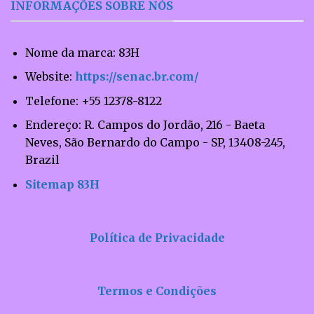
INFORMAÇÕES SOBRE NÓS
Nome da marca: 83H
Website:
https://senac.br.com/
Telefone:
+55 12378-8122
Endereço:
R. Campos do Jordão, 216 - Baeta
Neves, São Bernardo do Campo - SP, 13408-245,
Brazil
Sitemap 83H
Política de Privacidade
Termos e Condições