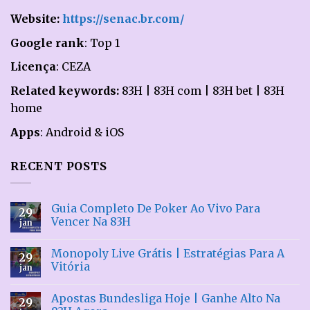
Website:
https://senac.br.com/
Google rank
: Top 1
Licença
: CEZA
Related keywords:
83H | 83H com | 83H bet | 83H
home
Apps
: Android & iOS
RECENT POSTS
Guia Completo De Poker Ao Vivo Para
29
Vencer Na 83H
jan
Nenhum
comentário
Monopoly Live Grátis | Estratégias Para A
em
29
Guia
Vitória
jan
Completo
De
Nenhum
Poker
comentário
Apostas Bundesliga Hoje | Ganhe Alto Na
Ao
em
29
Vivo
Monopoly