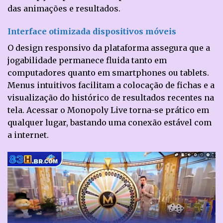
das animações e resultados.
Interface otimizada dispositivos móveis
O design responsivo da plataforma assegura que a
jogabilidade permanece fluida tanto em
computadores quanto em smartphones ou tablets.
Menus intuitivos facilitam a colocação de fichas e a
visualização do histórico de resultados recentes na
tela. Acessar o Monopoly Live torna-se prático em
qualquer lugar, bastando uma conexão estável com
a internet.